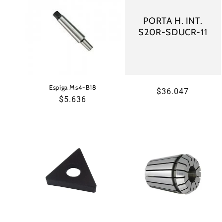
c
PORTA H. INT.
c
S20R-SDUCR-11
i
ó
Espiga Ms4-B18
Precio
$36.047
Precio
$5.636
habitual
n
habitual
: