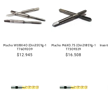
Macho W1/8X40 (Din351)Yg-1
Macho M6X0.75 (Din2181)Yg-1
Inser
T7609209
T7309329
Precio
$12.945
Precio
$16.508
habitual
habitual