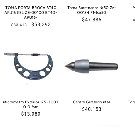
TOMA PORTA BROCA BT40
Toma Barrenador Nt50 Zz-
M
APU16 KEL ZZ-00100 BT40-
00134 F1-Iso50
APU16-
Precio
$47.886
Precio
Precio
$58.393
$83.418
habitual
habitual
de
oferta
Micrometro Exterior 175-200X
Centro Giratorio Mt4
Tom
0.01Mm
Precio
$40.153
Precio
$13.989
habitual
habitual