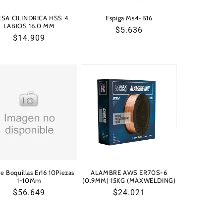
ESA CILINDRICA HSS 4
Espiga Ms4-B16
LABIOS 16.0 MM
Precio
$5.636
Precio
$14.909
habitual
habitual
e Boquillas Er16 10Piezas
ALAMBRE AWS ER70S-6
1-10Mm
(0.9MM) 15KG (MAXWELDING)
Precio
$56.649
Precio
$24.021
habitual
habitual