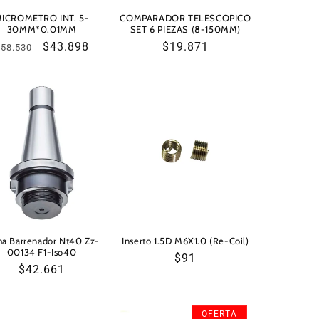
ICROMETRO INT. 5-
COMPARADOR TELESCOPICO
30MM*0.01MM
SET 6 PIEZAS (8-150MM)
Precio
Precio
$43.898
Precio
$19.871
$58.530
habitual
de
habitual
oferta
a Barrenador Nt40 Zz-
Inserto 1.5D M6X1.0 (Re-Coil)
00134 F1-Iso40
Precio
$91
Precio
$42.661
habitual
habitual
OFERTA