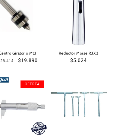
Centro Giratorio Mt3
Reductor Morse R3X2
Precio
Precio
$19.890
Precio
$5.024
$28.414
habitual
de
habitual
oferta
OFERTA