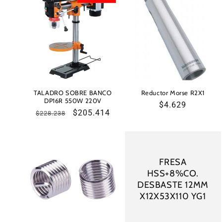
TALADRO SOBRE BANCO
Reductor Morse R2X1
DP16R 550W 220V
Precio
$4.629
Precio
Precio
$205.414
$228.238
habitual
habitual
de
oferta
FRESA
HSS+8%CO.
DESBASTE 12MM
X12X53X110 YG1