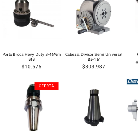
Porta Broca Hevy Duty 3-16Mm
Cabezal Divisor Semi Universal
B18
Bs-1 6'
Precio
$10.576
Precio
$803.987
habitual
habitual
OFERTA