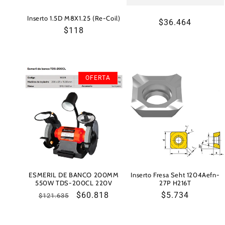
Inserto 1.5D M8X1.25 (Re-Coil)
Precio
$36.464
Precio
$118
habitual
habitual
OFERTA
ESMERIL DE BANCO 200MM
Inserto Fresa Seht 1204Aefn-
550W TDS-200CL 220V
27P H216T
Precio
Precio
$60.818
Precio
$5.734
$121.635
habitual
de
habitual
oferta