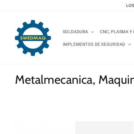
Ir
LOS
directamente
al contenido
SOLDADURA
CNC, PLASMA Y
IMPLEMENTOS DE SEGURIDAD
C
Metalmecanica, Maquin
o
l
e