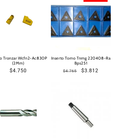
to Tronzar Wcfn2-Ac830P
Inserto Torno Tnmg 220408-Ra
(2Mm)
Bps251
Precio
$4.750
Precio
Precio
$3.812
$4.765
habitual
habitual
de
oferta