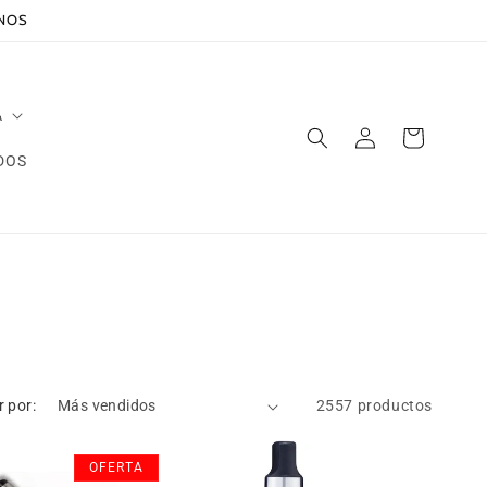
ANOS
A
Iniciar
Carrito
sesión
DOS
 por:
2557 productos
OFERTA