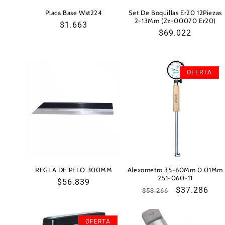
Placa Base Wst224
Set De Boquillas Er20 12Piezas
2-13Mm (Zz-00070 Er20)
Precio
$1.663
Precio
$69.022
habitual
habitual
OFERTA
REGLA DE PELO 300MM
Alexometro 35-60Mm 0.01Mm
251-060-11
Precio
$56.839
Precio
Precio
$37.286
$53.266
habitual
habitual
de
oferta
OFERTA