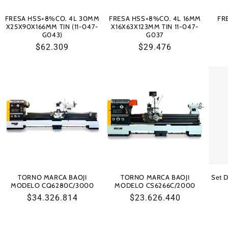
FRESA HSS+8%CO. 4L 30MM
FRESA HSS+8%CO. 4L 16MM
FR
X25X90X166MM TIN (11-047-
X16X63X123MM TIN 11-047-
G043)
G037
Precio
$62.309
Precio
$29.476
habitual
habitual
TORNO MARCA BAOJI
TORNO MARCA BAOJI
Set D
MODELO CQ6280C/3000
MODELO CS6266C/2000
Precio
$34.326.814
Precio
$23.626.440
habitual
habitual