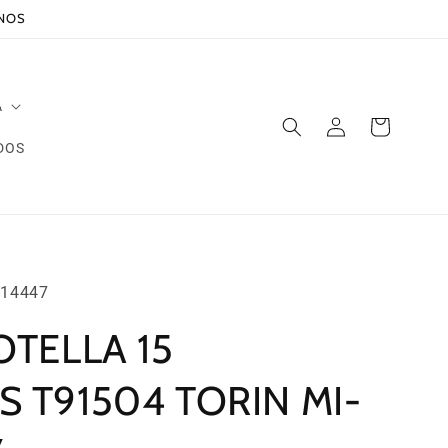
ANOS
A
Iniciar
Carrito
sesión
DOS
14447
OTELLA 15
 T91504 TORIN MI-