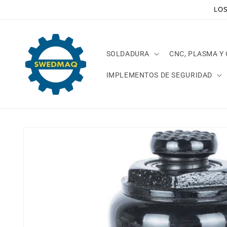
Ir
LOS
directamente
al contenido
SOLDADURA
CNC, PLASMA Y
IMPLEMENTOS DE SEGURIDAD
Ir
directamente
a la
información
del producto