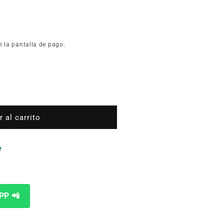
7
n la pantalla de pago.
 al carrito
e
AS
PP 📲