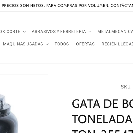
 PRECIOS SON NETOS. PARA COMPRAS POR VOLUMEN, CONTÁCT
 OXICORTE
ABRASIVOS Y FERRETERIA
METALMECANIC
MAQUINAS USADAS
TODOS
OFERTAS
RECIÉN LLEGA
SKU:
SKU: 
GATA DE B
TONELADAS