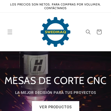
Ir
LOS PRECIOS SON NETOS. PARA COMPRAS POR VOLUMEN,
directamente
CONTÁCTANOS
al contenido
Carrito
EQUIPO 
CORTE CNC
SOMOS DISTRIBUIDORES AU
ARA TUS PROYECTOS
#1 EN CORTADORAS PL
DUCTOS
VER PRO