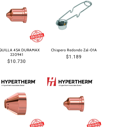
QUILLA 45A DURAMAX
Chispero Redondo Zal-01A
220941
Precio
$1.189
Precio
$10.730
habitual
habitual