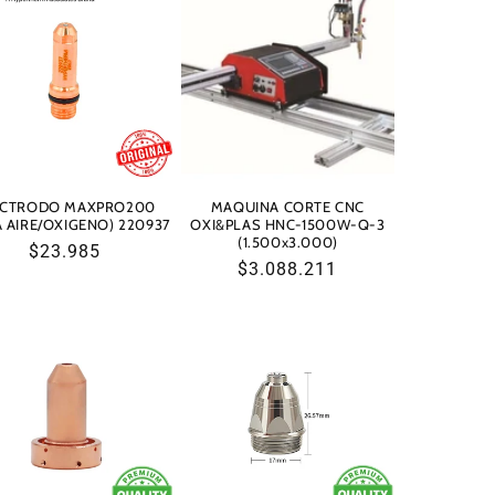
ECTRODO MAXPRO200
MAQUINA CORTE CNC
 AIRE/OXIGENO) 220937
OXI&PLAS HNC-1500W-Q-3
(1.500x3.000)
Precio
$23.985
Precio
$3.088.211
habitual
habitual