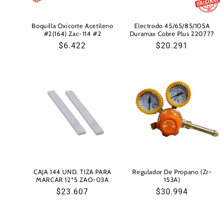
Boquilla Oxicorte Acetileno
Electrodo 45/65/85/105A
#2(164) Zac-114 #2
Duramax Cobre Plus 220777
Precio
$6.422
Precio
$20.291
habitual
habitual
CAJA 144 UND. TIZA PARA
Regulador De Propano (Zr-
MARCAR 12*5 ZAO-03A
153A)
Precio
$23.607
Precio
$30.994
habitual
habitual