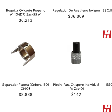
Boquilla Oxicorte Propano
Regulador De Acetileno Ioxigen
ESCU
#1(106D7) Zac-55 #1
Precio
$36.009
Precio
$6.213
habitual
habitual
Separador Plasma (Cebora 150)
Piedra Para Chispero Individual
ES
C1408
1Pc Zas-01
Precio
$8.838
Precio
$142
habitual
habitual