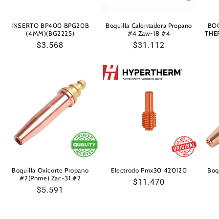
INSERTO BP400 BPG20B
Boquilla Calentadora Propano
BO
(4MM)(BG2225)
#4 Zaw-18 #4
THE
Precio
$3.568
Precio
$31.112
habitual
habitual
Boquilla Oxicorte Propano
Electrodo Pmx30 420120
Boq
#2(Pnme) Zac-31 #2
Precio
$11.470
Precio
$5.591
habitual
habitual