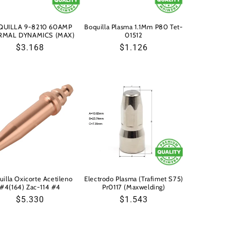
QUILLA 9-8210 60AMP
Boquilla Plasma 1.1Mm P80 Tet-
RMAL DYNAMICS (MAX)
01512
Precio
$3.168
Precio
$1.126
habitual
habitual
uilla Oxicorte Acetileno
Electrodo Plasma (Trafimet S75)
#4(164) Zac-114 #4
Pr0117 (Maxwelding)
Precio
$5.330
Precio
$1.543
habitual
habitual