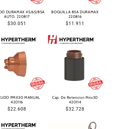
DO DURAMAX 45/65/85A
BOQUILLA 85A DURAMAX
AUTO. 220817
220816
Precio
$30.051
Precio
$11.911
habitual
habitual
CUDO PMX30 MANUAL
Cap. De Retencion Pmx30
420116
420114
Precio
$22.608
Precio
$32.728
habitual
habitual