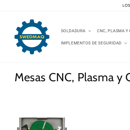
Ir
LOS
directamente
al contenido
SOLDADURA
CNC, PLASMA Y
IMPLEMENTOS DE SEGURIDAD
C
Mesas CNC, Plasma y 
o
l
e