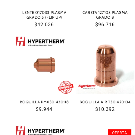
LENTE 017033 PLASMA
CARETA 127103 PLASMA
GRADO 5 (FLIP UP)
GRADO 8
Precio
$42.036
Precio
$96.716
habitual
habitual
BOQUILLA PMX30 420118
BOQUILLA AIR T30 420134
Precio
$9.944
Precio
$10.392
habitual
habitual
OFERTA