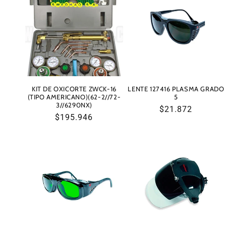
c
c
i
ó
KIT DE OXICORTE ZWCK-16
LENTE 127416 PLASMA GRADO
(TIPO AMERICANO)(62-2//72-
5
3//6290NX)
Precio
$21.872
n
Precio
$195.946
habitual
habitual
: