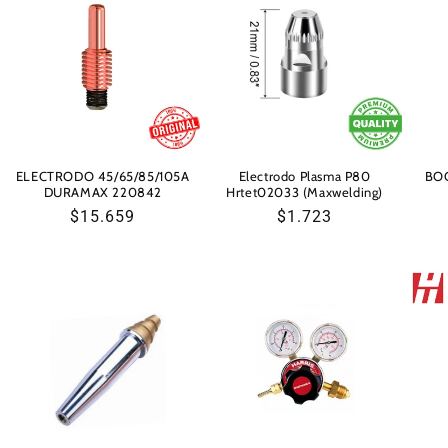
ELECTRODO 45/65/85/105A
Electrodo Plasma P80
BO
DURAMAX 220842
Hrtet02033 (Maxwelding)
Precio
$15.659
Precio
$1.723
habitual
habitual