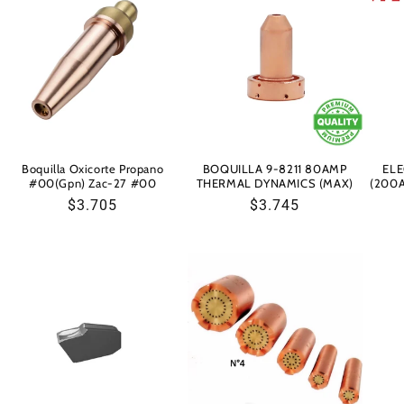
Boquilla Oxicorte Propano
BOQUILLA 9-8211 80AMP
EL
#00(Gpn) Zac-27 #00
THERMAL DYNAMICS (MAX)
(200A
Precio
$3.705
Precio
$3.745
habitual
habitual