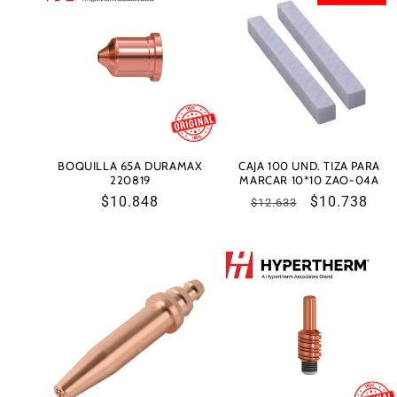
BOQUILLA 65A DURAMAX
CAJA 100 UND. TIZA PARA
220819
MARCAR 10*10 ZAO-04A
Precio
$10.848
Precio
Precio
$10.738
$12.633
habitual
habitual
de
oferta