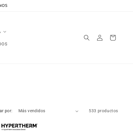
ANOS
A
Iniciar
Carrito
sesión
DOS
ar por:
533 productos