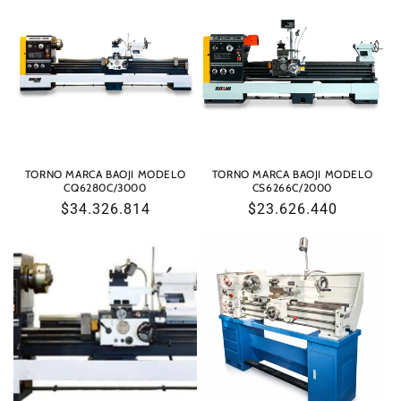
i
ó
n
:
TORNO MARCA BAOJI MODELO
TORNO MARCA BAOJI MODELO
CQ6280C/3000
CS6266C/2000
Precio
$34.326.814
Precio
$23.626.440
habitual
habitual