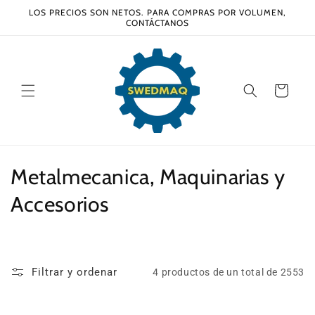
Ir
LOS PRECIOS SON NETOS. PARA COMPRAS POR VOLUMEN,
directamente
CONTÁCTANOS
al contenido
Carrito
C
Metalmecanica, Maquinarias y
o
Accesorios
l
e
Filtrar y ordenar
4 productos de un total de 2553
c
c