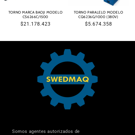
TORNO MARCA BAOJI MODELO
TORNO PARALELO MODELO
CS6266C/1500
CQ6236G/1000 (380V)
Precio
$21.178.423
Precio
$5.674.358
habitual
habitual
Somos agentes autorizados de