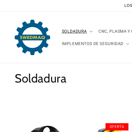
Ir
LOS
directamente
al contenido
SOLDADURA
CNC, PLASMA Y
IMPLEMENTOS DE SEGURIDAD
C
Soldadura
o
l
e
OFERTA