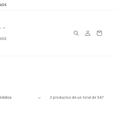
ANOS
A
Iniciar
Carrito
sesión
DOS
2 productos de un total de 547