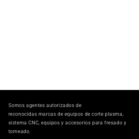
Somos agentes autorizados de
reconocidas marcas de equipos de corte plasma,
sistema CNC, equipos y accesorios para fresado y
torneado.