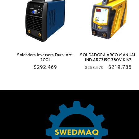
c
c
i
ó
Soldadora Inversora Dura-Arc-
SOLDADORA ARCO MANUAL
200Ii
IND.ARC315C 380V K162
Precio
$292.469
Precio
Precio
$219.785
n
$258.570
habitual
habitual
de
oferta
: