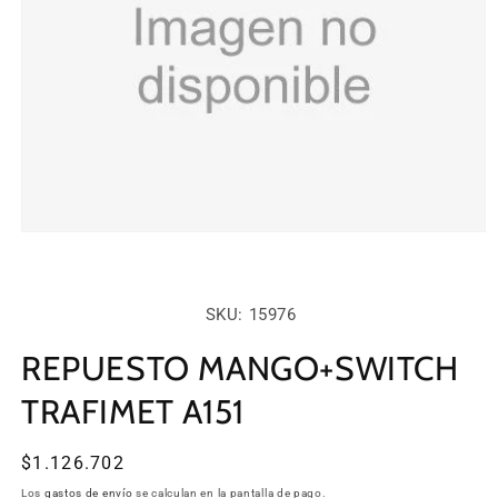
Abrir
elemento
multimedia
1
en
SKU:
SKU: 15976
una
ventana
modal
REPUESTO MANGO+SWITCH
TRAFIMET A151
Precio
$1.126.702
habitual
Los
gastos de envío
se calculan en la pantalla de pago.