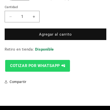
Cantidad
Cantidad
Reducir
Aumentar
cantidad
cantidad
para
para
REPUESTO
REPUESTO
Agregar al carrito
MANGO+SWITCH
MANGO+SWITCH
TRAFIMET
TRAFIMET
Retiro en tienda:
A151
A151
Disponible
COTIZAR POR WHATSAPP 📲
Compartir