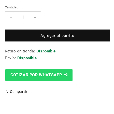
Cantidad
Cantidad
Reducir
Aumentar
cantidad
cantidad
para
para
CABEZA
CABEZA
Agregar al carrito
AJUSTABLE
AJUSTABLE
VMD-
VMD-
Retiro en tienda:
170180
170180
Disponible
Ø170-
Ø170-
Envío:
Disponible
180MM
180MM
COTIZAR POR WHATSAPP 📲
Compartir