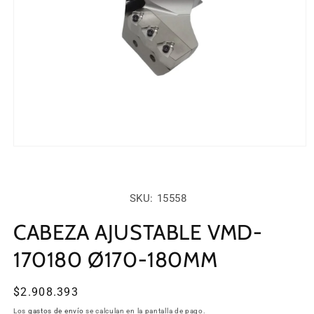
Abrir
elemento
multimedia
1
en
SKU:
SKU: 15558
una
ventana
modal
CABEZA AJUSTABLE VMD-
170180 Ø170-180MM
Precio
$2.908.393
habitual
Los
gastos de envío
se calculan en la pantalla de pago.