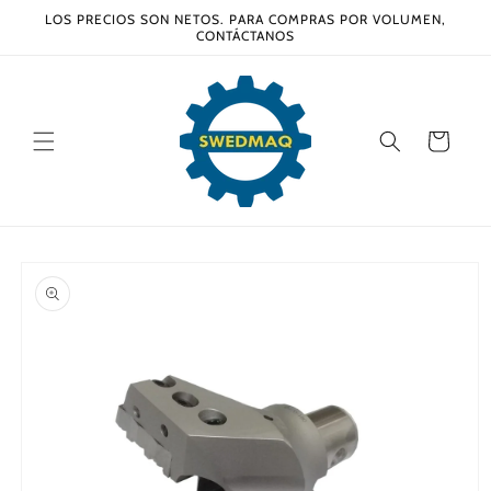
Ir
LOS PRECIOS SON NETOS. PARA COMPRAS POR VOLUMEN,
directamente
CONTÁCTANOS
al contenido
Carrito
Ir
directamente
a la
información
del producto