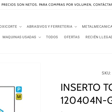
 PRECIOS SON NETOS. PARA COMPRAS POR VOLUMEN, CONTÁCT
 OXICORTE
ABRASIVOS Y FERRETERIA
METALMECANIC
MAQUINAS USADAS
TODOS
OFERTAS
RECIÉN LLEGA
SKU:
SKU: 
INSERTO 
120404N-