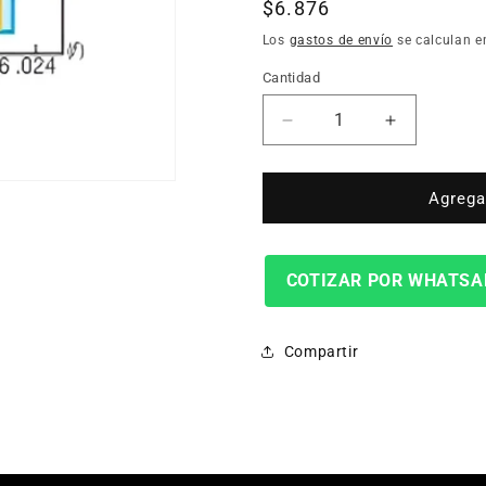
Precio
$6.876
habitual
Los
gastos de envío
se calculan e
Cantidad
Cantidad
Reducir
Aumentar
cantidad
cantidad
para
para
INSERTO
INSERTO
Agregar
TORNO
TORNO
CNMG
CNMG
120404N-
120404N-
COTIZAR POR WHATSA
GU-
GU-
AC8025P
AC8025P
Compartir