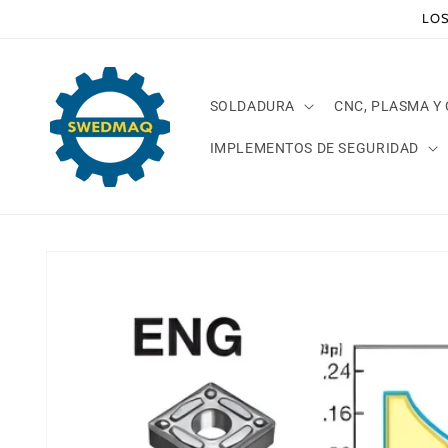
Ir
LOS
directamente
al contenido
SOLDADURA
CNC, PLASMA Y
IMPLEMENTOS DE SEGURIDAD
Ir
directamente
a la
información
del producto