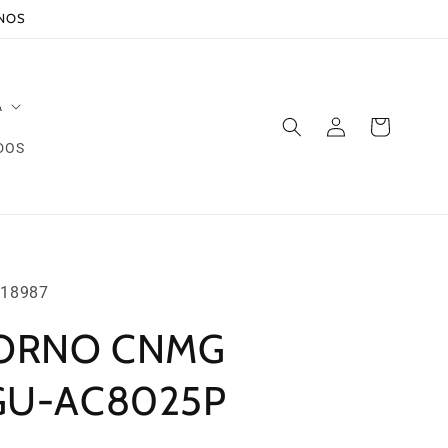
ANOS
A
Iniciar
Carrito
sesión
DOS
18987
TORNO CNMG
GU-AC8025P