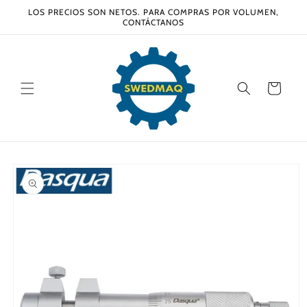
Ir
LOS PRECIOS SON NETOS. PARA COMPRAS POR VOLUMEN,
directamente
CONTÁCTANOS
al contenido
Carrito
Ir
directamente
a la
información
del producto