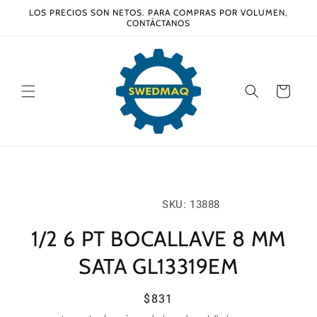
Ir
LOS PRECIOS SON NETOS. PARA COMPRAS POR VOLUMEN,
directamente
CONTÁCTANOS
al contenido
Carrito
Ir
directamente
a la
información
SKU:
SKU: 13888
del producto
1/2 6 PT BOCALLAVE 8 MM
SATA GL13319EM
Precio
$831
habitual