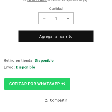
Los
gastos de envío
se calculan en la pantalla de pago.
Cantidad
Cantidad
Reducir
Aumentar
cantidad
cantidad
para
para
1/2
1/2
Agregar al carrito
6
6
PT
PT
BOCALLAVE
BOCALLAVE
8
8
Retiro en tienda:
Disponible
MM
MM
Envío:
Disponible
SATA
SATA
GL13319EM
GL13319EM
COTIZAR POR WHATSAPP 📲
Compartir