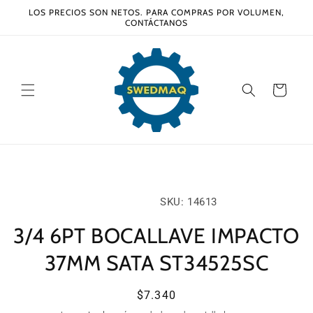
Ir
LOS PRECIOS SON NETOS. PARA COMPRAS POR VOLUMEN,
directamente
CONTÁCTANOS
al contenido
Carrito
Ir
directamente
a la
información
SKU:
SKU: 14613
del producto
3/4 6PT BOCALLAVE IMPACTO
37MM SATA ST34525SC
Precio
$7.340
habitual