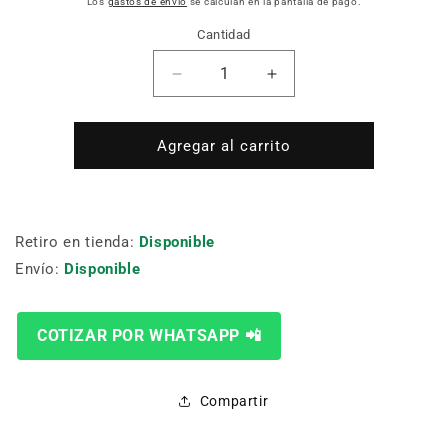
Los
gastos de envío
se calculan en la pantalla de pago.
Cantidad
Cantidad
Reducir
Aumentar
cantidad
cantidad
para
para
3/4
3/4
Agregar al carrito
6PT
6PT
BOCALLAVE
BOCALLAVE
IMPACTO
IMPACTO
37MM
37MM
Retiro en tienda:
Disponible
SATA
SATA
Envío:
Disponible
ST34525SC
ST34525SC
COTIZAR POR WHATSAPP 📲
Compartir