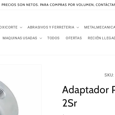
 PRECIOS SON NETOS. PARA COMPRAS POR VOLUMEN, CONTÁCT
 OXICORTE
ABRASIVOS Y FERRETERIA
METALMECANIC
MAQUINAS USADAS
TODOS
OFERTAS
RECIÉN LLEGA
SKU:
SKU: 
Adaptador P
2Sr