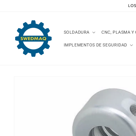
Ir
LOS
directamente
al contenido
SOLDADURA
CNC, PLASMA Y
IMPLEMENTOS DE SEGURIDAD
Ir
directamente
a la
información
del producto