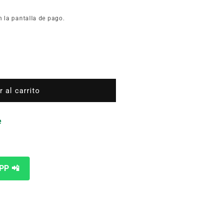
n la pantalla de pago.
 al carrito
te
e
PP 📲