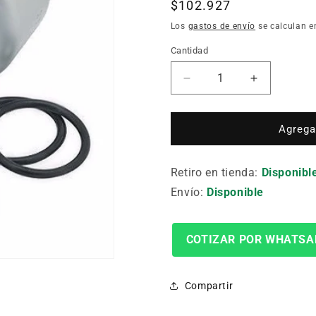
Precio
$102.927
habitual
Los
gastos de envío
se calculan e
Cantidad
Cantidad
Reducir
Aumentar
cantidad
cantidad
para
para
Adaptador
Adaptador
Agregar
Para
Para
Refrigerante
Refrigeran
Retiro en tienda:
2T-
2T-
Disponibl
2Sr
2Sr
Envío:
Disponible
COTIZAR POR WHATSA
Compartir