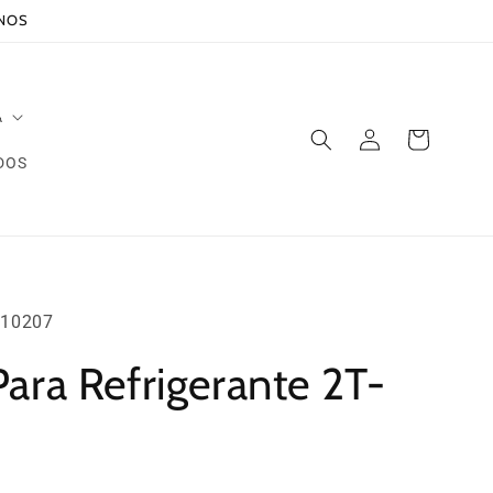
ANOS
A
Iniciar
Carrito
sesión
DOS
10207
ara Refrigerante 2T-