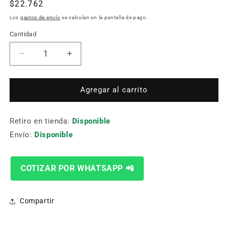
Precio
$22.762
habitual
Los
gastos de envío
se calculan en la pantalla de pago.
Cantidad
Cantidad
Reducir
Aumentar
cantidad
cantidad
para
para
Adaptador
Adaptador
Agregar al carrito
Sds
Sds
Plus
Plus
Retiro en tienda:
Sierra
Sierra
Disponible
Copa
Copa
Envío:
Disponible
33
33
De152
De152
Mm
Mm
COTIZAR POR WHATSAPP 📲
Bosch
Bosch
2609390036
2609390036
Compartir