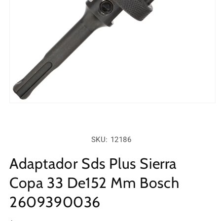
Abrir
elemento
multimedia
1
en
SKU:
SKU: 12186
una
ventana
modal
Adaptador Sds Plus Sierra
Copa 33 De152 Mm Bosch
2609390036