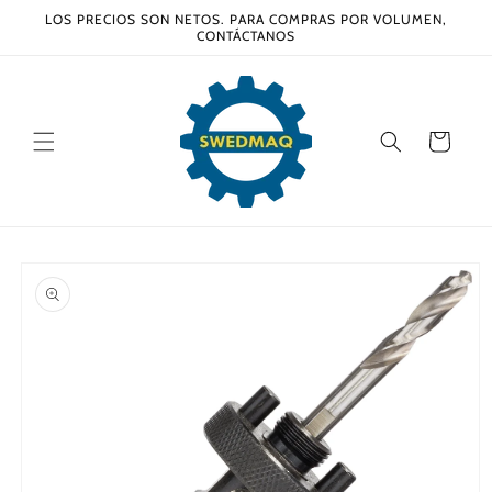
Ir
LOS PRECIOS SON NETOS. PARA COMPRAS POR VOLUMEN,
directamente
CONTÁCTANOS
al contenido
Carrito
Ir
directamente
a la
información
del producto