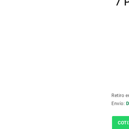
7 
Retiro e
Envío:
D
COTI