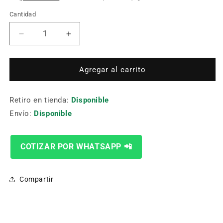
Cantidad
Cantidad
Reducir
Aumentar
cantidad
cantidad
para
para
ALICATE
ALICATE
Agregar al carrito
AISLADO
AISLADO
MEDIA
MEDIA
Retiro en tienda:
CAÑA
CAÑA
Disponible
6
6
Envío:
Disponible
SATA
SATA
ST70041BST.
ST70041BST.
COTIZAR POR WHATSAPP 📲
Compartir