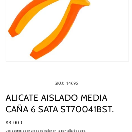
Abrir
elemento
multimedia
1
en
SKU:
SKU: 14692
una
ventana
modal
ALICATE AISLADO MEDIA
CAÑA 6 SATA ST70041BST.
Precio
$3.000
habitual
Los
gastos de envío
se calculan en la pantalla de pago.