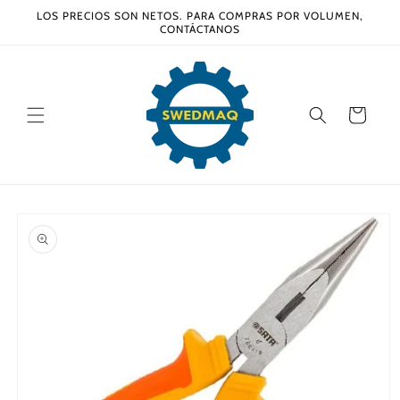
Ir
LOS PRECIOS SON NETOS. PARA COMPRAS POR VOLUMEN,
directamente
CONTÁCTANOS
al contenido
Carrito
Ir
directamente
a la
información
del producto