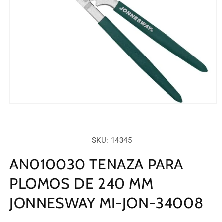
Abrir
elemento
multimedia
1
en
SKU:
SKU: 14345
una
ventana
modal
AN010030 TENAZA PARA
PLOMOS DE 240 MM
JONNESWAY MI-JON-34008