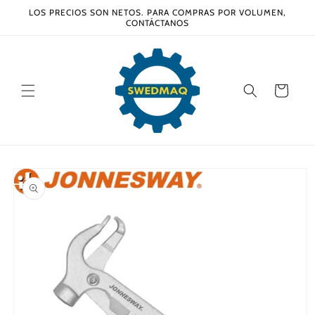
Ir
LOS PRECIOS SON NETOS. PARA COMPRAS POR VOLUMEN,
directamente
CONTÁCTANOS
al contenido
Carrito
Ir
directamente
a la
información
del producto