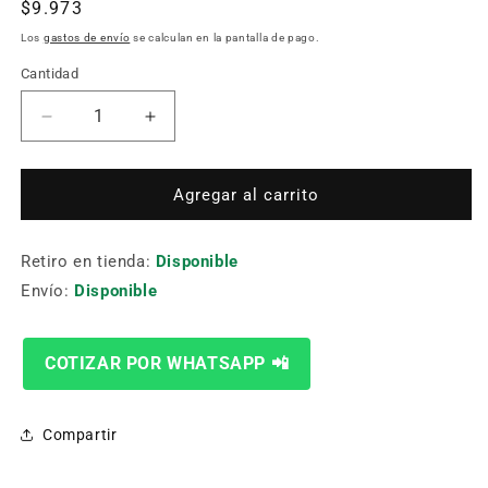
Precio
$9.973
habitual
Los
gastos de envío
se calculan en la pantalla de pago.
Cantidad
Cantidad
Reducir
Aumentar
cantidad
cantidad
para
para
AN010030
AN010030
Agregar al carrito
TENAZA
TENAZA
PARA
PARA
Retiro en tienda:
PLOMOS
PLOMOS
Disponible
DE
DE
Envío:
Disponible
240
240
MM
MM
JONNESWAY
JONNESWAY
COTIZAR POR WHATSAPP 📲
MI-
MI-
JON-
JON-
34008
34008
Compartir