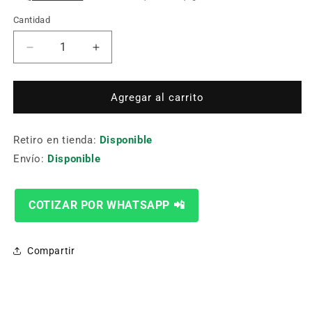
Cantidad
Cantidad
Reducir
Aumentar
cantidad
cantidad
para
para
BOQUILLA
BOQUILLA
Agregar al carrito
1.0MM
1.0MM
(LINCOLN
(LINCOLN
Retiro en tienda:
14H40)
14H40)
Disponible
Envío:
Disponible
COTIZAR POR WHATSAPP 📲
Compartir