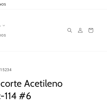
ANOS
A
Iniciar
Carrito
sesión
DOS
15234
icorte Acetileno
c-114 #6