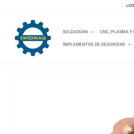
Ir
LOS
directamente
al contenido
SOLDADURA
CNC, PLASMA Y
IMPLEMENTOS DE SEGURIDAD
Ir
directamente
a la
información
del producto