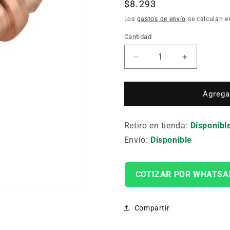
Precio
$8.293
habitual
Los
gastos de envío
se calculan e
Cantidad
Cantidad
Reducir
Aumentar
cantidad
cantidad
para
para
Boquilla
Boquilla
Agregar
Oxicorte
Oxicorte
Acetileno
Acetileno
Retiro en tienda:
#6(164)
#6(164)
Disponibl
Zac-
Zac-
Envío:
Disponible
114
114
#6
#6
COTIZAR POR WHATSA
Compartir