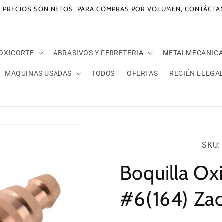
 PRECIOS SON NETOS. PARA COMPRAS POR VOLUMEN, CONTÁCT
 OXICORTE
ABRASIVOS Y FERRETERIA
METALMECANIC
MAQUINAS USADAS
TODOS
OFERTAS
RECIÉN LLEGA
SKU:
SKU: 
Boquilla Ox
#6(164) Za