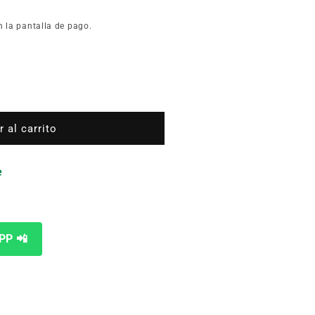
n la pantalla de pago.
 al carrito
e
PP 📲