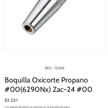
Abrir
elemento
multimedia
1
en
SKU:
SKU: 15244
una
ventana
modal
Boquilla Oxicorte Propano
#00(6290Nx) Zac-24 #00
Precio
$3.231
habitual
Los
gastos de envío
se calculan en la pantalla de pago.