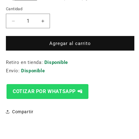
Cantidad
Cantidad
Reducir
Aumentar
cantidad
cantidad
para
para
Boquilla
Boquilla
Agregar al carrito
Oxicorte
Oxicorte
Propano
Propano
Retiro en tienda:
#00(6290Nx)
#00(6290Nx)
Disponible
Zac-
Zac-
Envío:
Disponible
24
24
#00
#00
COTIZAR POR WHATSAPP 📲
Compartir