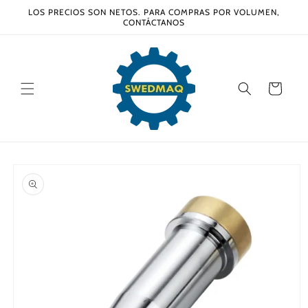
Ir
LOS PRECIOS SON NETOS. PARA COMPRAS POR VOLUMEN,
directamente
CONTÁCTANOS
al contenido
Carrito
Ir
directamente
a la
información
del producto