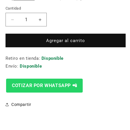
Cantidad
Cantidad
Reducir
Aumentar
cantidad
cantidad
para
para
BROCA
BROCA
Agregar al carrito
CON
CON
INSERTO
INSERTO
Retiro en tienda:
TWX400D40-
TWX400D40-
Disponible
4
4
Envío:
Disponible
Ø40
Ø40
4D
4D
COTIZAR POR WHATSAPP 📲
Compartir