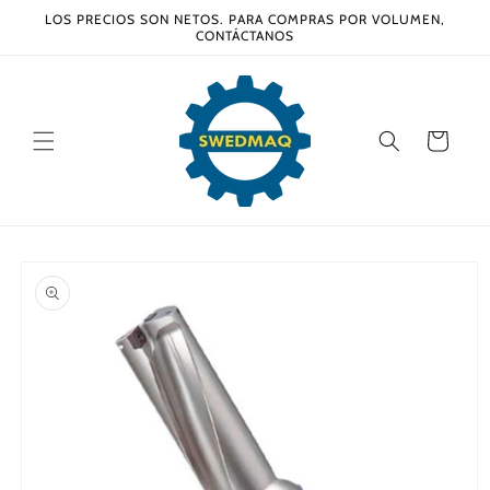
Ir
LOS PRECIOS SON NETOS. PARA COMPRAS POR VOLUMEN,
directamente
CONTÁCTANOS
al contenido
Carrito
Ir
directamente
a la
información
del producto