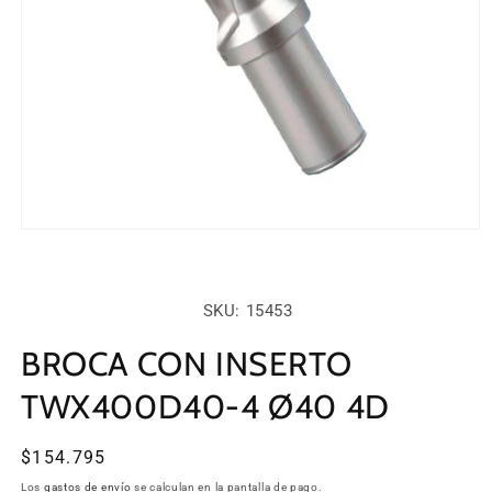
Abrir
elemento
multimedia
1
en
SKU:
SKU: 15453
una
ventana
modal
BROCA CON INSERTO
TWX400D40-4 Ø40 4D
Precio
$154.795
habitual
Los
gastos de envío
se calculan en la pantalla de pago.