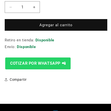
Reducir
Aumentar
cantidad
cantidad
para
para
Broca
Broca
Agregar al carrito
Cono
Cono
Morse
Morse
Retiro en tienda:
68.00
68.00
Disponible
Mm
Mm
Envío:
Disponible
COTIZAR POR WHATSAPP 📲
Compartir