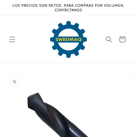
Ir
LOS PRECIOS SON NETOS. PARA COMPRAS POR VOLUMEN,
directamente
CONTÁCTANOS
al contenido
Carrito
Ir
directamente
a la
información
del producto