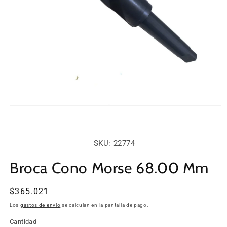
Abrir
elemento
multimedia
1
en
SKU:
SKU: 22774
una
ventana
modal
Broca Cono Morse 68.00 Mm
Precio
$365.021
habitual
Los
gastos de envío
se calculan en la pantalla de pago.
Cantidad
Cantidad