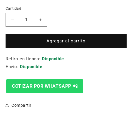
Cantidad
Cantidad
Reducir
Aumentar
cantidad
cantidad
para
para
Broca
Broca
Agregar al carrito
Gold-
Gold-
P
P
Retiro en tienda:
11.50Mm
11.50Mm
Disponible
11.5X94X142
11.5X94X142
Envío:
Disponible
Yg1
Yg1
COTIZAR POR WHATSAPP 📲
Compartir