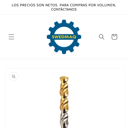
Ir
LOS PRECIOS SON NETOS. PARA COMPRAS POR VOLUMEN,
directamente
CONTÁCTANOS
al contenido
Carrito
Ir
directamente
a la
información
del producto