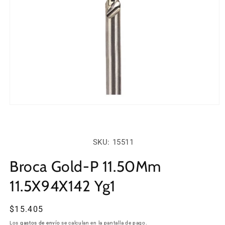
Abrir
elemento
multimedia
1
en
SKU:
SKU: 15511
una
ventana
modal
Broca Gold-P 11.50Mm
11.5X94X142 Yg1
Precio
$15.405
habitual
Los
gastos de envío
se calculan en la pantalla de pago.