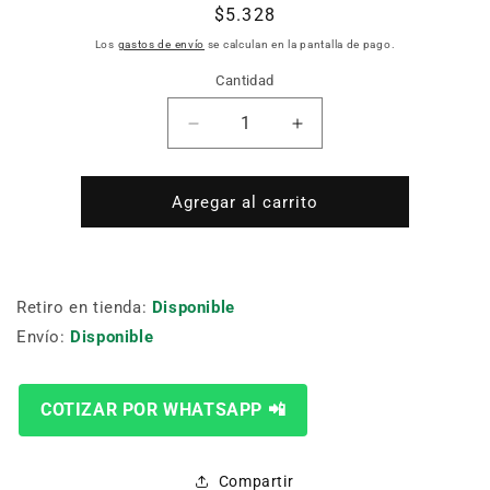
Precio
$5.328
habitual
Los
gastos de envío
se calculan en la pantalla de pago.
Cantidad
Cantidad
Reducir
Aumentar
cantidad
cantidad
para
para
BROCA
BROCA
Agregar al carrito
SDS-
SDS-
PLUS
PLUS
NEMESIS-
NEMESIS-
2
2
Retiro en tienda:
Disponible
8
8
Envío:
Disponible
MM
MM
X
X
110MM
110MM
MAKITA
MAKITA
COTIZAR POR WHATSAPP 📲
B-
B-
58095
58095
Compartir