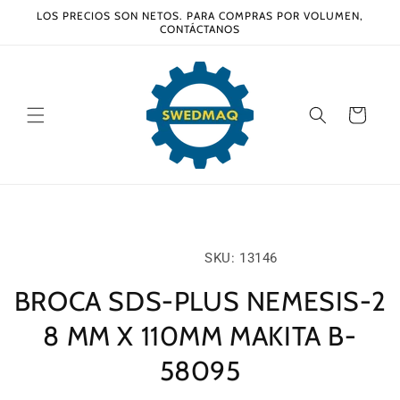
Ir
LOS PRECIOS SON NETOS. PARA COMPRAS POR VOLUMEN,
directamente
CONTÁCTANOS
al contenido
Carrito
Ir
directamente
a la
información
SKU:
SKU: 13146
del producto
BROCA SDS-PLUS NEMESIS-2
8 MM X 110MM MAKITA B-
58095