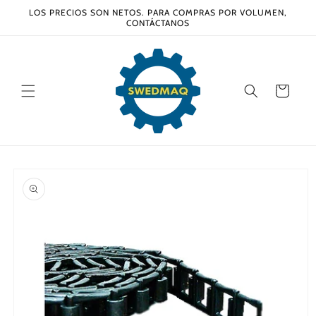
Ir
LOS PRECIOS SON NETOS. PARA COMPRAS POR VOLUMEN,
directamente
CONTÁCTANOS
al contenido
Carrito
Ir
directamente
a la
información
del producto