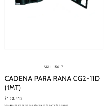
Abrir
elemento
multimedia
1
en
SKU:
SKU: 15617
una
ventana
modal
CADENA PARA RANA CG2-11D
(1MT)
Precio
$163.413
habitual
Los
gastos de envío
se calculan en la pantalla de pago.