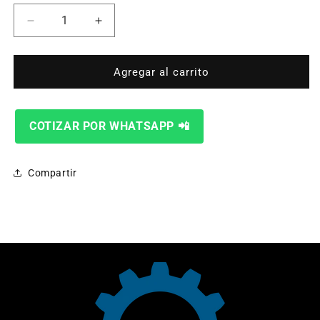
Reducir
Aumentar
cantidad
cantidad
para
para
CAP:HPR400
CAP:HPR400
Agregar al carrito
130A
130A
220755
220755
COTIZAR POR WHATSAPP 📲
Compartir