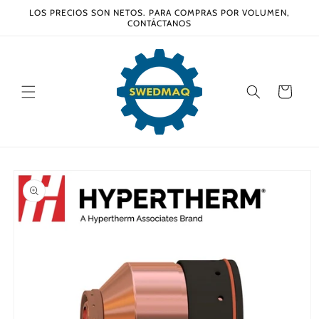
Ir
LOS PRECIOS SON NETOS. PARA COMPRAS POR VOLUMEN,
directamente
CONTÁCTANOS
al contenido
Carrito
Ir
directamente
a la
información
del producto