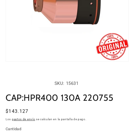
Abrir
elemento
multimedia
1
en
SKU:
SKU: 15631
una
ventana
modal
CAP:HPR400 130A 220755
Precio
$143.127
habitual
Los
gastos de envío
se calculan en la pantalla de pago.
Cantidad
Cantidad