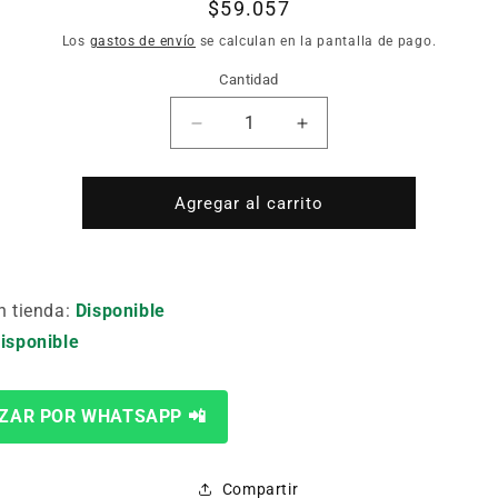
Precio
$59.057
habitual
Los
gastos de envío
se calculan en la pantalla de pago.
Cantidad
Cantidad
Reducir
Aumentar
cantidad
cantidad
para
para
CARGADOR
CARGADOR
Agregar al carrito
DE
DE
BATERIA
BATERIA
MOSAY
MOSAY
1C13800330
1C13800330
n tienda:
Disponible
isponible
ZAR POR WHATSAPP 📲
Compartir