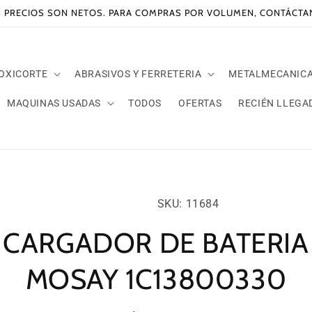
 PRECIOS SON NETOS. PARA COMPRAS POR VOLUMEN, CONTÁCT
 OXICORTE
ABRASIVOS Y FERRETERIA
METALMECANIC
MAQUINAS USADAS
TODOS
OFERTAS
RECIÉN LLEGA
amente
SKU:
ación
SKU: 11684
oducto
CARGADOR DE BATERIA
MOSAY 1C13800330