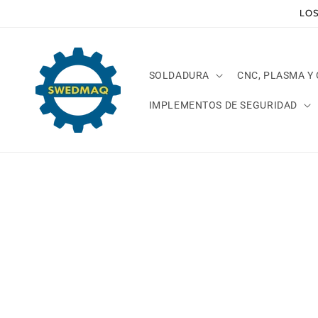
Ir
LOS
directamente
al contenido
SOLDADURA
CNC, PLASMA Y
IMPLEMENTOS DE SEGURIDAD
Ir
direct
a la
inform
del pr