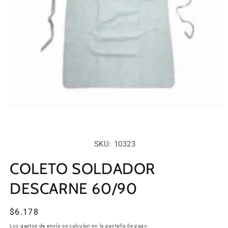
Abrir
elemento
multimedia
1
en
SKU:
SKU: 10323
una
ventana
modal
COLETO SOLDADOR
DESCARNE 60/90
Precio
$6.178
habitual
Los
gastos de envío
se calculan en la pantalla de pago.