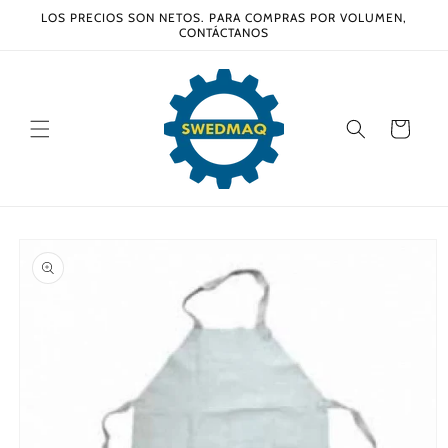
Ir
LOS PRECIOS SON NETOS. PARA COMPRAS POR VOLUMEN,
directamente
CONTÁCTANOS
al contenido
Carrito
Ir
directamente
a la
información
del producto