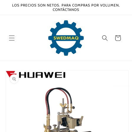
Ir
LOS PRECIOS SON NETOS. PARA COMPRAS POR VOLUMEN,
directamente
CONTÁCTANOS
al contenido
Carrito
Ir
directamente
a la
información
del producto