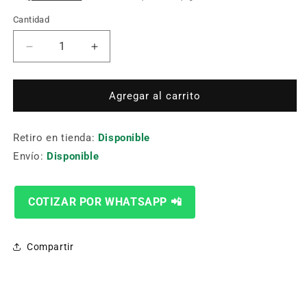
Cantidad
Cantidad
Reducir
Aumentar
cantidad
cantidad
para
para
Cortadora
Cortadora
Agregar al carrito
De
De
Tubos
Tubos
Retiro en tienda:
Cg2-
Cg2-
Disponible
11D
11D
Envío:
Disponible
(Automatica)
(Automatica)
COTIZAR POR WHATSAPP 📲
Compartir