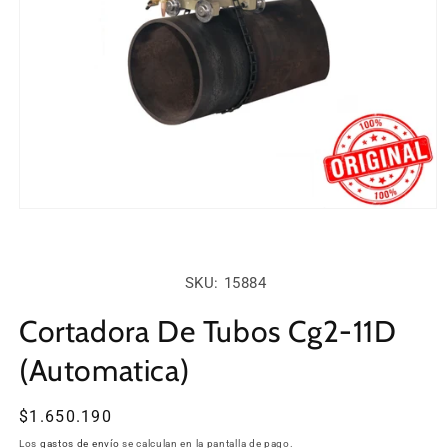
Abrir
elemento
multimedia
1
en
SKU:
SKU: 15884
una
ventana
modal
Cortadora De Tubos Cg2-11D
(Automatica)
Precio
$1.650.190
habitual
Los
gastos de envío
se calculan en la pantalla de pago.