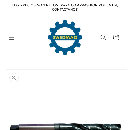
Ir
LOS PRECIOS SON NETOS. PARA COMPRAS POR VOLUMEN,
directamente
CONTÁCTANOS
al contenido
Carrito
Ir
directamente
a la
información
del producto