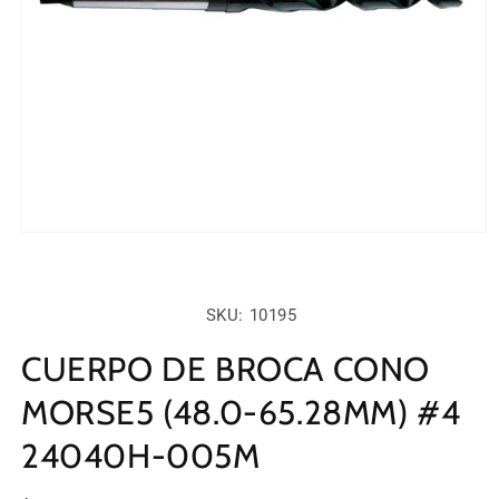
Abrir
elemento
multimedia
1
en
SKU:
SKU: 10195
una
ventana
modal
CUERPO DE BROCA CONO
MORSE5 (48.0-65.28MM) #4
24040H-005M