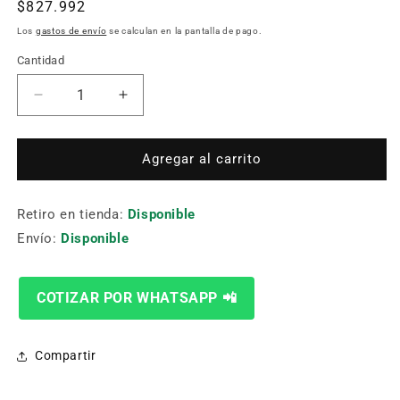
Precio
$827.992
habitual
Los
gastos de envío
se calculan en la pantalla de pago.
Cantidad
Cantidad
Reducir
Aumentar
cantidad
cantidad
para
para
CUERPO
CUERPO
Agregar al carrito
DE
DE
BROCA
BROCA
Retiro en tienda:
CONO
CONO
Disponible
MORSE5
MORSE5
Envío:
Disponible
(48.0-
(48.0-
65.28MM)
65.28MM)
#4
#4
COTIZAR POR WHATSAPP 📲
24040H-
24040H-
005M
005M
Compartir