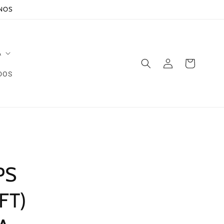
ANOS
A
Iniciar
Carrito
sesión
DOS
PS
FT)