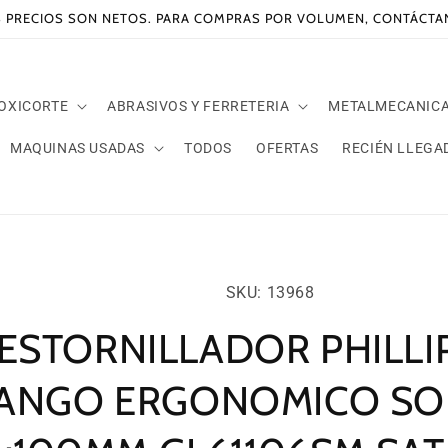
 PRECIOS SON NETOS. PARA COMPRAS POR VOLUMEN, CONTÁCT
 OXICORTE
ABRASIVOS Y FERRETERIA
METALMECANIC
MAQUINAS USADAS
TODOS
OFERTAS
RECIÉN LLEGA
amente
SKU:
ación
SKU: 13968
oducto
ESTORNILLADOR PHILLI
ANGO ERGONOMICO SO