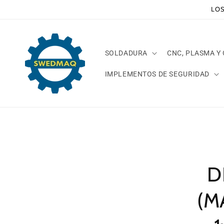
Ir
LOS
directamente
al contenido
SOLDADURA
CNC, PLASMA Y
IMPLEMENTOS DE SEGURIDAD
Ir
direct
a la
inform
del pr
D
(M