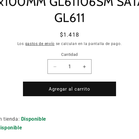
1x100MM GL61106SM SAT
GL611
Precio
$1.418
habitual
Los
gastos de envío
se calculan en la pantalla de pago.
Cantidad
Cantidad
Reducir
Aumentar
cantidad
cantidad
para
para
DESTORNILLADOR
DESTORNILLADOR
Agregar al carrito
PHILLIPS
PHILLIPS
(MANGO
(MANGO
ERGONOMICO
ERGONOMICO
SOFT)
SOFT)
n tienda:
Disponible
1x100MM
1x100MM
isponible
GL61106SM
GL61106SM
SATA
SATA