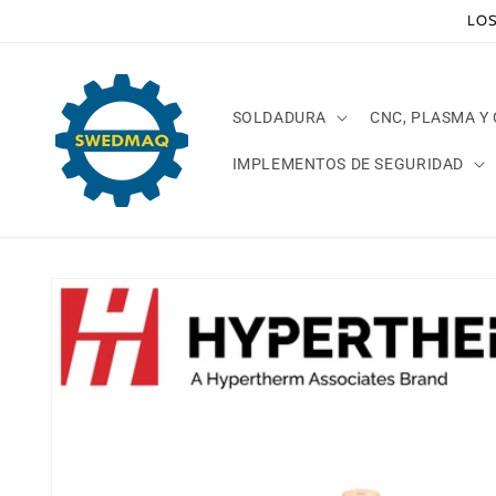
Ir
LOS
directamente
al contenido
SOLDADURA
CNC, PLASMA Y
IMPLEMENTOS DE SEGURIDAD
Ir
directamente
a la
información
del producto