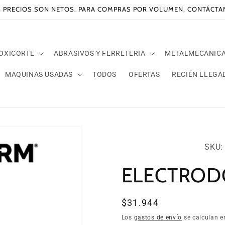
 PRECIOS SON NETOS. PARA COMPRAS POR VOLUMEN, CONTÁCT
 OXICORTE
ABRASIVOS Y FERRETERIA
METALMECANIC
MAQUINAS USADAS
TODOS
OFERTAS
RECIÉN LLEGA
SKU:
SKU: 
ELECTRODO
Precio
$31.944
habitual
Los
gastos de envío
se calculan e