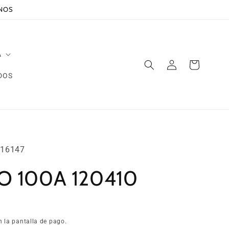
ANOS
A
Iniciar
Carrito
sesión
DOS
16147
 100A 120410
n la pantalla de pago.