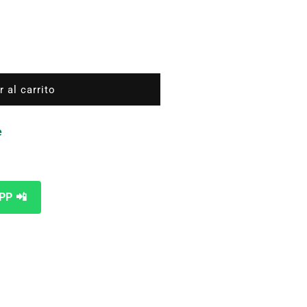
DO
 al carrito
e
PP 📲