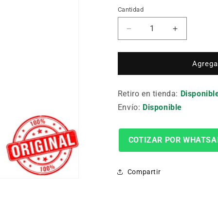
Cantidad
Cantidad
Reducir
Aumentar
cantidad
cantidad
para
para
ELECTRODO
ELECTRO
Agregar
100A
100A
120410
120410
Retiro en tienda:
Disponibl
Envío:
Disponible
COTIZAR POR WHATSA
Compartir