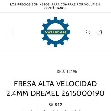
Ir
LOS PRECIOS SON NETOS. PARA COMPRAS POR VOLUMEN,
directamente
CONTÁCTANOS
al contenido
Carrito
Ir
directamente
a la
información
SKU:
SKU: 12196
del producto
FRESA ALTA VELOCIDAD
2.4MM DREMEL 2615000190
Precio
$5.812
habitual