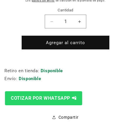
Los
gastos de envío
se calculan en la pantalla de pago.
Cantidad
Cantidad
Reducir
Aumentar
cantidad
cantidad
para
para
FRESA
FRESA
Agregar al carrito
ALTA
ALTA
VELOCIDAD
VELOCIDAD
2.4MM
2.4MM
DREMEL
DREMEL
Retiro en tienda:
Disponible
2615000190
2615000190
Envío:
Disponible
COTIZAR POR WHATSAPP 📲
Compartir