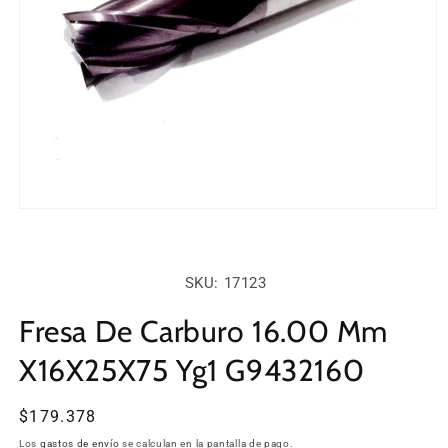
Abrir
elemento
multimedia
1
en
SKU:
SKU: 17123
una
ventana
modal
Fresa De Carburo 16.00 Mm
X16X25X75 Yg1 G9432160
Precio
$179.378
habitual
Los
gastos de envío
se calculan en la pantalla de pago.