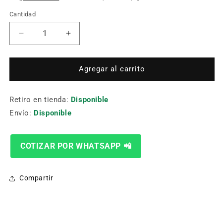
Cantidad
Cantidad
Reducir
Aumentar
cantidad
cantidad
para
para
Fresa
Fresa
Agregar al carrito
De
De
Carburo
Carburo
Retiro en tienda:
16.00
16.00
Disponible
Mm
Mm
Envío:
Disponible
X16X25X75
X16X25X75
Yg1
Yg1
G9432160
G9432160
COTIZAR POR WHATSAPP 📲
Compartir