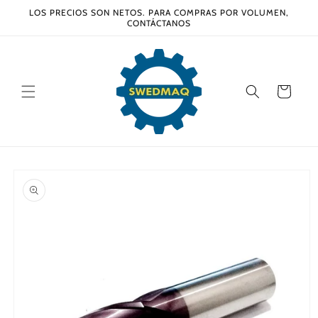
Ir
LOS PRECIOS SON NETOS. PARA COMPRAS POR VOLUMEN,
directamente
CONTÁCTANOS
al contenido
Carrito
Ir
directamente
a la
información
del producto