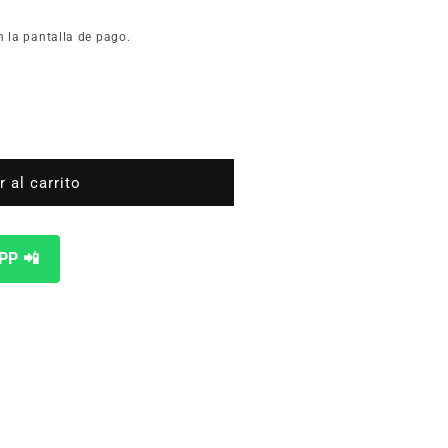
n la pantalla de pago.
 al carrito
x32
PP 📲