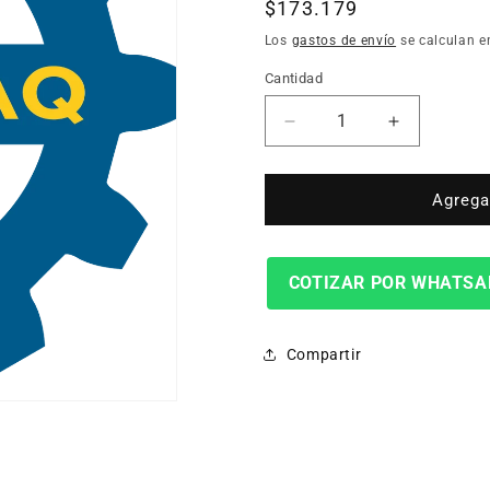
Precio
$173.179
habitual
Los
gastos de envío
se calculan e
Cantidad
Cantidad
Reducir
Aumentar
cantidad
cantidad
para
para
Fresa
Fresa
Agregar
Frontal
Frontal
Msap16-
Msap16-
D100B10Rx32
D100B10R
COTIZAR POR WHATSA
Compartir