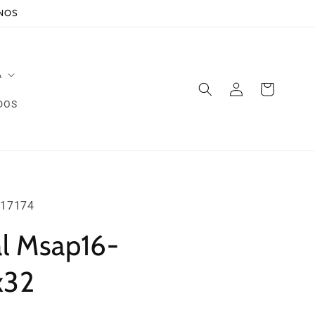
ANOS
A
Iniciar
Carrito
sesión
DOS
17174
al Msap16-
x32