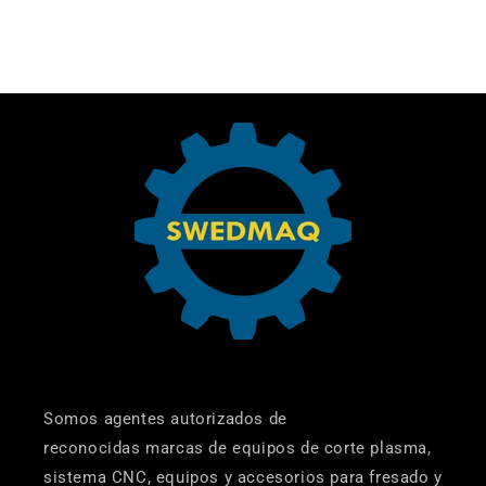
-
-
5/8
5/8
EJE
EJE
1/2
1/2
MAKITA
MAKITA
Somos agentes autorizados de
reconocidas marcas de equipos de corte plasma,
sistema CNC, equipos y accesorios para fresado y