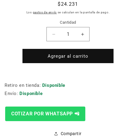
Precio
$24.231
habitual
Los
gastos de envío
se calculan en la pantalla de pago.
Cantidad
Cantidad
Reducir
Aumentar
cantidad
cantidad
para
para
FRESA
FRESA
Agregar al carrito
MEDIA
MEDIA
CAÑA
CAÑA
2
2
FILOS
FILOS
Retiro en tienda:
Disponible
-
-
Envío:
Disponible
R1/8
R1/8
-
-
1/4
1/4
X
X
COTIZAR POR WHATSAPP 📲
1/4
1/4
EJE
EJE
1/4
1/4
Compartir