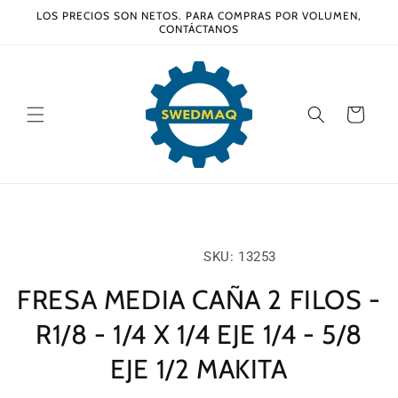
Ir
LOS PRECIOS SON NETOS. PARA COMPRAS POR VOLUMEN,
directamente
CONTÁCTANOS
al contenido
Carrito
Ir
directamente
a la
información
SKU:
SKU: 13253
del producto
FRESA MEDIA CAÑA 2 FILOS -
R1/8 - 1/4 X 1/4 EJE 1/4 - 5/8
EJE 1/2 MAKITA