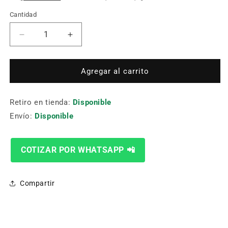
Cantidad
Cantidad
Reducir
Aumentar
cantidad
cantidad
para
para
Fresa
Fresa
Agregar al carrito
Mof0545R-
Mof0545R-
12508-
12508-
Retiro en tienda:
40
40
Disponible
125Mm
125Mm
Envío:
Disponible
COTIZAR POR WHATSAPP 📲
Compartir