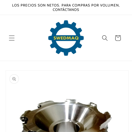
Ir
LOS PRECIOS SON NETOS. PARA COMPRAS POR VOLUMEN,
directamente
CONTÁCTANOS
al contenido
Carrito
Ir
directamente
a la
información
del producto