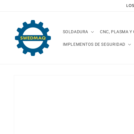
Ir
LOS
directamente
al contenido
SOLDADURA
CNC, PLASMA Y
IMPLEMENTOS DE SEGURIDAD
Ir
directamente
a la
información
del producto