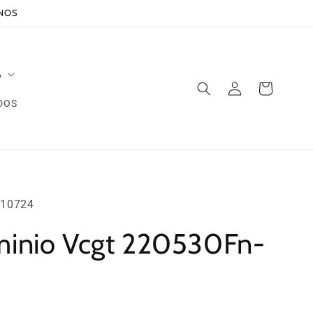
ANOS
A
Iniciar
Carrito
sesión
DOS
10724
uminio Vcgt 220530Fn-