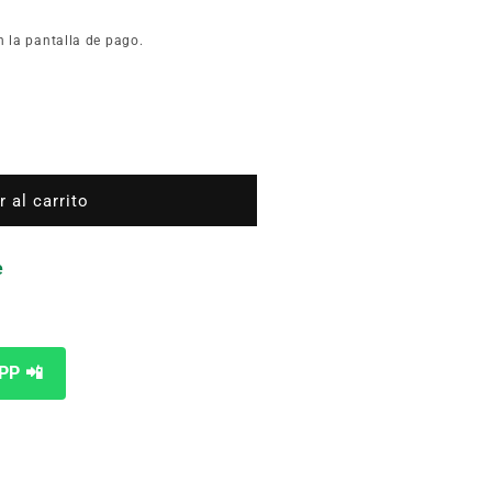
n la pantalla de pago.
 al carrito
e
PP 📲