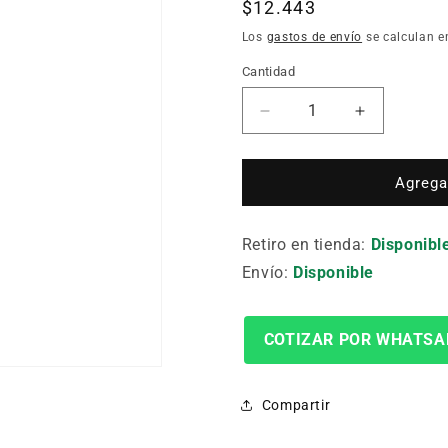
Precio
$12.443
habitual
Los
gastos de envío
se calculan e
Cantidad
Cantidad
Reducir
Aumentar
cantidad
cantidad
para
para
Inserto
Inserto
Agregar
Aluminio
Aluminio
Vcgt
Vcgt
Retiro en tienda:
220530Fn-
220530Fn-
Disponibl
25P
25P
Envío:
Disponible
H210T
H210T
COTIZAR POR WHATSA
Compartir