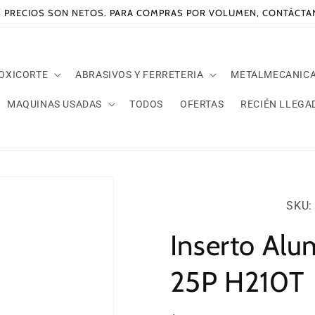
 PRECIOS SON NETOS. PARA COMPRAS POR VOLUMEN, CONTÁCT
 OXICORTE
ABRASIVOS Y FERRETERIA
METALMECANIC
MAQUINAS USADAS
TODOS
OFERTAS
RECIÉN LLEGA
SKU:
SKU: 
Inserto Al
25P H210T