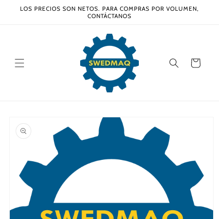
Ir
LOS PRECIOS SON NETOS. PARA COMPRAS POR VOLUMEN,
directamente
CONTÁCTANOS
al contenido
Carrito
Ir
directamente
a la
información
del producto