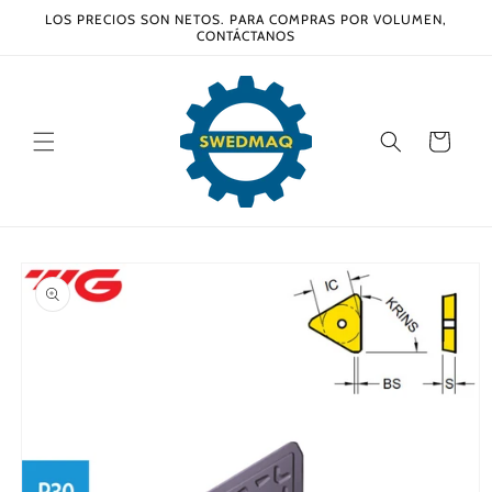
Ir
LOS PRECIOS SON NETOS. PARA COMPRAS POR VOLUMEN,
directamente
CONTÁCTANOS
al contenido
Carrito
Ir
directamente
a la
información
del producto