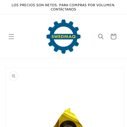
Ir
LOS PRECIOS SON NETOS. PARA COMPRAS POR VOLUMEN,
directamente
CONTÁCTANOS
al contenido
Carrito
Ir
directamente
a la
información
del producto