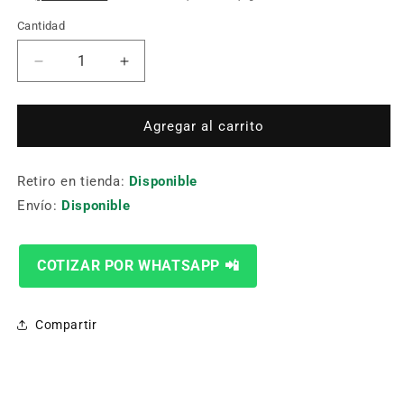
Cantidad
Cantidad
Reducir
Aumentar
cantidad
cantidad
para
para
Inserto
Inserto
Agregar al carrito
Roscado
Roscado
16
16
Retiro en tienda:
Er
Er
Disponible
14
14
Envío:
Disponible
W
W
Mxc
Mxc
COTIZAR POR WHATSAPP 📲
Compartir