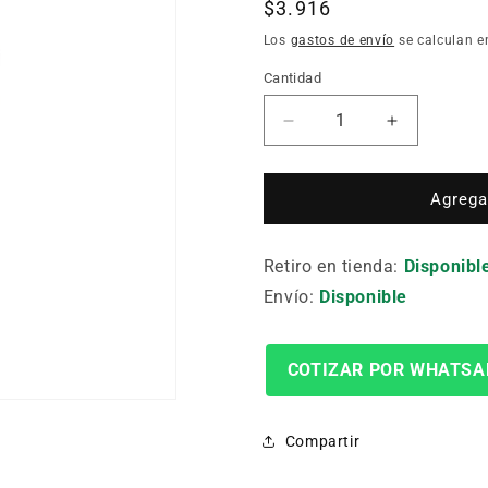
Precio
$3.916
habitual
Los
gastos de envío
se calculan e
Cantidad
Cantidad
Reducir
Aumentar
cantidad
cantidad
para
para
Inserto
Inserto
Agregar
Torno
Torno
Cnma
Cnma
Retiro en tienda:
120408En
120408En
Disponibl
Ctc3110
Ctc3110
Envío:
Disponible
COTIZAR POR WHATSA
Compartir