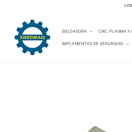
Ir
LOS
directamente
al contenido
SOLDADURA
CNC, PLASMA Y
IMPLEMENTOS DE SEGURIDAD
Ir
directamente
a la
información
del producto