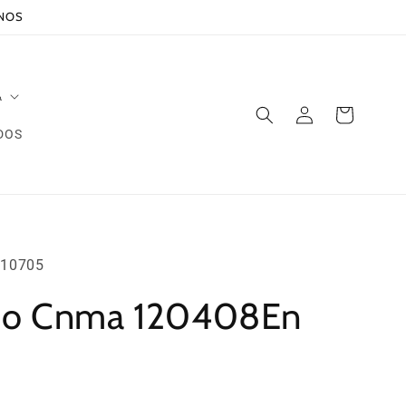
ANOS
A
Iniciar
Carrito
sesión
DOS
10705
rno Cnma 120408En