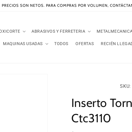
 PRECIOS SON NETOS. PARA COMPRAS POR VOLUMEN, CONTÁCT
 OXICORTE
ABRASIVOS Y FERRETERIA
METALMECANIC
MAQUINAS USADAS
TODOS
OFERTAS
RECIÉN LLEGA
SKU:
SKU: 
Inserto To
Ctc3110