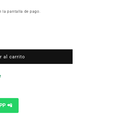
n la pantalla de pago.
 al carrito
e
PP 📲