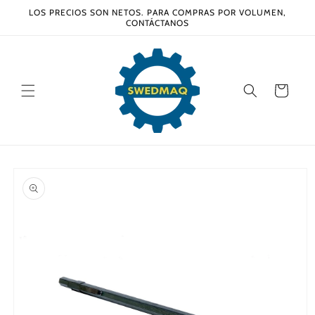
Ir
LOS PRECIOS SON NETOS. PARA COMPRAS POR VOLUMEN,
directamente
CONTÁCTANOS
al contenido
Carrito
Ir
directamente
a la
información
del producto