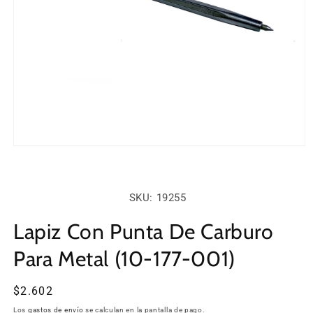
Abrir
elemento
multimedia
1
en
SKU:
SKU: 19255
una
ventana
modal
Lapiz Con Punta De Carburo
Para Metal (10-177-001)
Precio
$2.602
habitual
Los
gastos de envío
se calculan en la pantalla de pago.