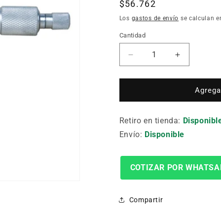
Precio
$56.762
habitual
Los
gastos de envío
se calculan e
Cantidad
Cantidad
Reducir
Aumentar
cantidad
cantidad
para
para
MICROMETRO
MICROME
Agregar
EXTERIOR
EXTERIO
150-
150-
Retiro en tienda:
175MM
175MM
Disponibl
0.01MM
0.01MM
Envío:
Disponible
COTIZAR POR WHATSA
Compartir