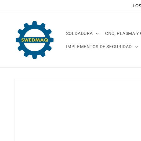
Ir
LOS
directamente
al contenido
SOLDADURA
CNC, PLASMA Y
IMPLEMENTOS DE SEGURIDAD
Ir
directamente
a la
información
del producto