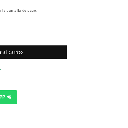
n la pantalla de pago.
TRO
 al carrito
R
e
PP 📲