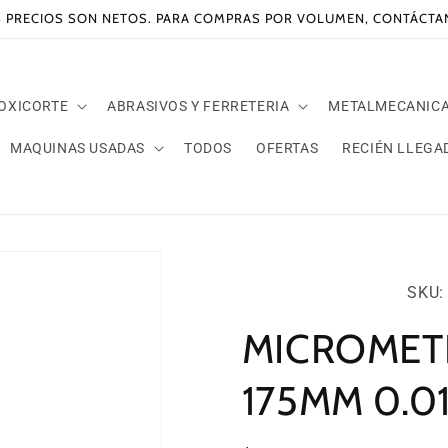
 PRECIOS SON NETOS. PARA COMPRAS POR VOLUMEN, CONTÁCT
 OXICORTE
ABRASIVOS Y FERRETERIA
METALMECANIC
MAQUINAS USADAS
TODOS
OFERTAS
RECIÉN LLEGA
SKU:
SKU: 
MICROMETR
175MM 0.0