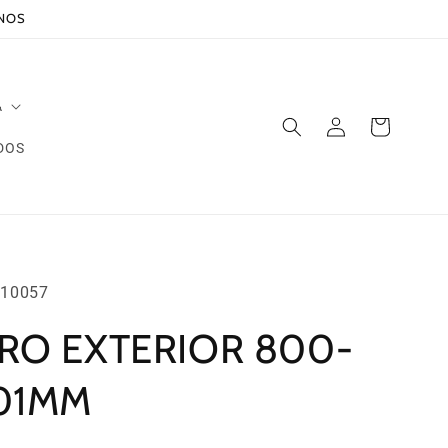
ANOS
A
Iniciar
Carrito
sesión
DOS
10057
RO EXTERIOR 800-
01MM