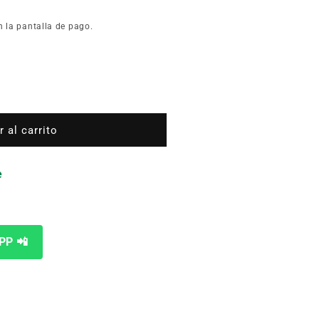
n la pantalla de pago.
TRO
 al carrito
R
e
PP 📲