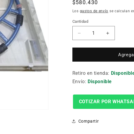
Precio
$580.430
habitual
Los
gastos de envío
se calculan e
Cantidad
Cantidad
Reducir
Aumentar
cantidad
cantidad
para
para
MICROMETRO
MICROME
Agregar
EXTERIOR
EXTERIO
800-
800-
Retiro en tienda:
900MM
900MM
Disponibl
0.01MM
0.01MM
Envío:
Disponible
COTIZAR POR WHATSA
Compartir