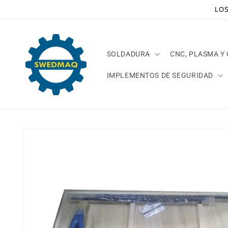
Ir
LOS
directamente
al contenido
SOLDADURA
CNC, PLASMA Y
IMPLEMENTOS DE SEGURIDAD
Ir
directamente
a la
información
del producto