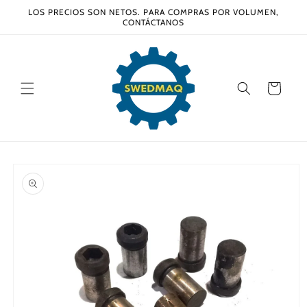
Ir
LOS PRECIOS SON NETOS. PARA COMPRAS POR VOLUMEN,
directamente
CONTÁCTANOS
al contenido
Carrito
Ir
directamente
a la
información
del producto