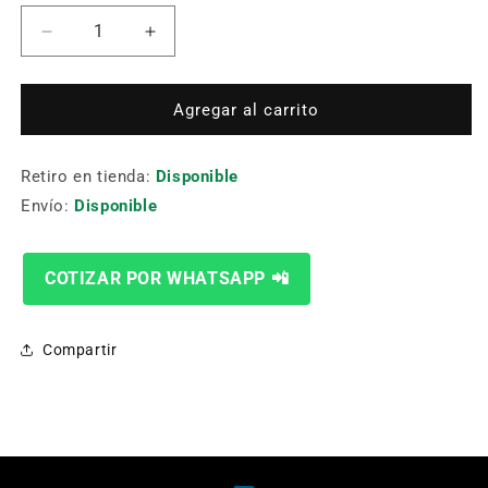
Reducir
Aumentar
cantidad
cantidad
para
para
Pasador
Pasador
Agregar al carrito
Ap-
Ap-
01
01
Retiro en tienda:
Disponible
Envío:
Disponible
COTIZAR POR WHATSAPP 📲
Compartir