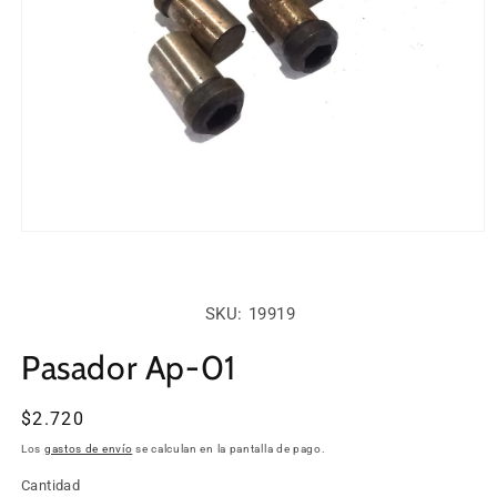
Abrir
elemento
multimedia
1
en
SKU:
SKU: 19919
una
ventana
modal
Pasador Ap-01
Precio
$2.720
habitual
Los
gastos de envío
se calculan en la pantalla de pago.
Cantidad
Cantidad