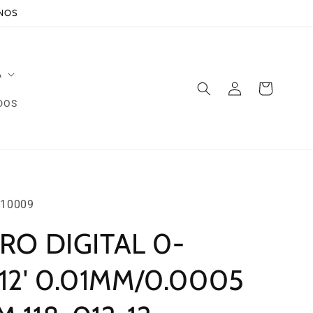
ANOS
A
Iniciar
Carrito
sesión
DOS
10009
RO DIGITAL 0-
2' 0.01MM/0.0005