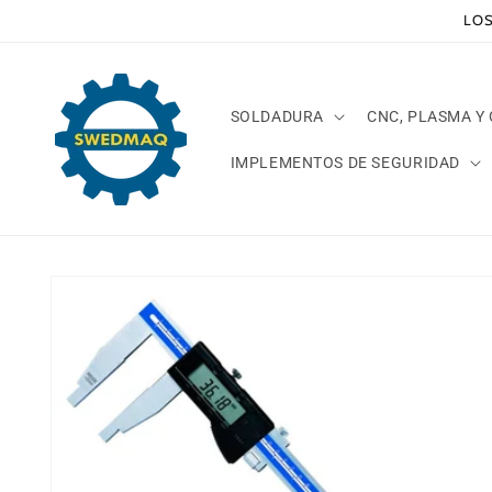
Ir
LOS
directamente
al contenido
SOLDADURA
CNC, PLASMA Y
IMPLEMENTOS DE SEGURIDAD
Ir
directamente
a la
información
del producto