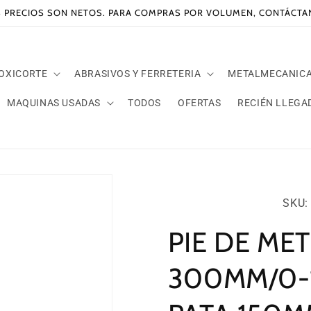
 PRECIOS SON NETOS. PARA COMPRAS POR VOLUMEN, CONTÁCT
 OXICORTE
ABRASIVOS Y FERRETERIA
METALMECANIC
MAQUINAS USADAS
TODOS
OFERTAS
RECIÉN LLEGA
SKU:
SKU: 
PIE DE MET
300MM/0-1