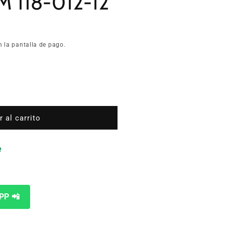
 118-012-12
n la pantalla de pago.
 al carrito
e
0005
PP 📲