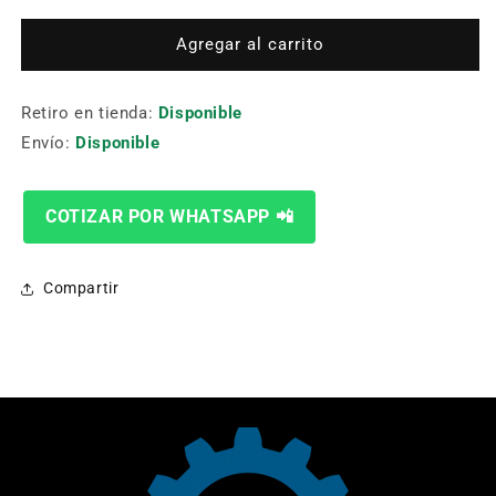
para
para
PLATO
PLATO
Agregar al carrito
CNC
CNC
N-
N-
Retiro en tienda:
210A8
210A8
Disponible
3
3
Envío:
Disponible
GARRAS
GARRAS
COTIZAR POR WHATSAPP 📲
Compartir