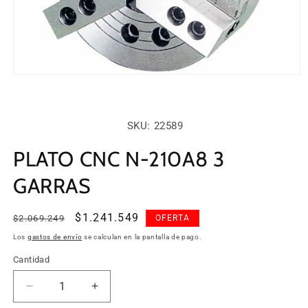
Abrir
elemento
multimedia
1
en
SKU:
SKU: 22589
una
ventana
modal
PLATO CNC N-210A8 3
GARRAS
Precio
Precio
$1.241.549
$2.069.249
OFERTA
habitual
de
Los
gastos de envío
se calculan en la pantalla de pago.
oferta
Cantidad
Cantidad
Reducir
Aumentar
cantidad
cantidad