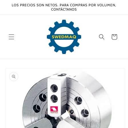
Ir
LOS PRECIOS SON NETOS. PARA COMPRAS POR VOLUMEN,
directamente
CONTÁCTANOS
al contenido
Carrito
Ir
directamente
a la
información
del producto