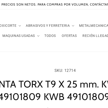
 PRECIOS SON NETOS. PARA COMPRAS POR VOLUMEN, CONTÁCT
 OXICORTE
ABRASIVOS Y FERRETERIA
METALMECANIC
MAQUINAS USADAS
TODOS
OFERTAS
RECIÉN LLEGA
amente
SKU:
ación
SKU: 12714
oducto
NTA TORX T9 X 25 mm. 
49101809 KWB 4910180