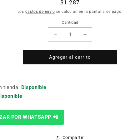
Precio
$1.287
habitual
Los
gastos de envío
se calculan en la pantalla de pago.
Cantidad
Cantidad
Reducir
Aumentar
cantidad
cantidad
para
para
PUNTA
PUNTA
Agregar al carrito
TORX
TORX
T9
T9
X
X
25
25
n tienda:
Disponible
mm.
mm.
isponible
KWB
KWB
49101809
49101809
KWB
KWB
49101809
49101809
ZAR POR WHATSAPP 📲
Compartir