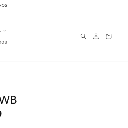
ANOS
A
Iniciar
Carrito
sesión
DOS
KWB
9