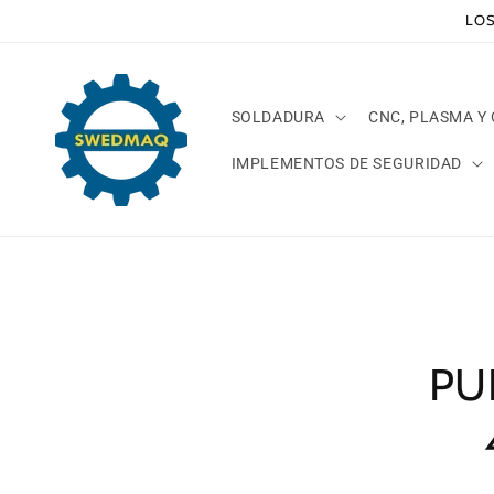
Ir
LOS
directamente
al contenido
SOLDADURA
CNC, PLASMA Y
IMPLEMENTOS DE SEGURIDAD
Ir
direct
a la
inform
del pr
PU