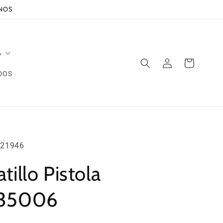
ANOS
A
Iniciar
Carrito
sesión
DOS
21946
illo Pistola
d35006