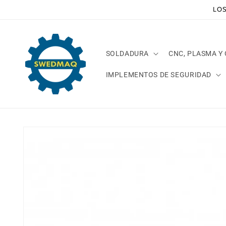
Ir
LOS
directamente
al contenido
SOLDADURA
CNC, PLASMA Y
IMPLEMENTOS DE SEGURIDAD
Ir
directamente
a la
información
del producto