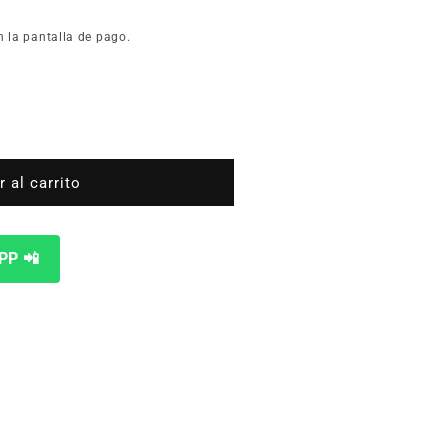
n la pantalla de pago.
 al carrito
d35006
PP 📲