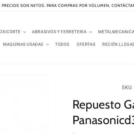
 PRECIOS SON NETOS. PARA COMPRAS POR VOLUMEN, CONTÁCT
 OXICORTE
ABRASIVOS Y FERRETERIA
METALMECANIC
MAQUINAS USADAS
TODOS
OFERTAS
RECIÉN LLEGA
SKU:
SKU: 
Repuesto Gat
Panasonic