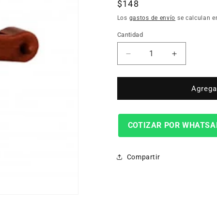
Precio
$148
habitual
Los
gastos de envío
se calculan e
Cantidad
Cantidad
Reducir
Aumentar
cantidad
cantidad
para
para
Repuesto
Repuesto
Agregar
Gatillo
Gatillo
Pistola
Pistola
Panasonicd35006
Panasonic
COTIZAR POR WHATSA
Compartir